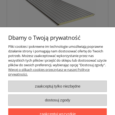
Dbamy o Twoją prywatność
Płyta ścienna poliuretanowa II gat. gr.
50mm
Pliki cookies i pokrewne im technologie umożliwiają poprawne
działanie strony i pomagają nam dostosować ofertę do Twoich
potrzeb. Możesz zaakceptować wykorzystanie przez nas
51,00 zł
wszystkich tych plików i przejść do sklepu lub dostosować użycie
51,00 zł
(netto:
)
plików do swoich preferencji, wybierając opcję "Dostosuj zgody".
Więcej o plikach cookies przeczytasz w naszej Polityce
prywatności.
do koszyka
zaakceptuj tylko niezbędne
dostosuj zgody
Polityka Prywatności
zaakceptuj wszystkie