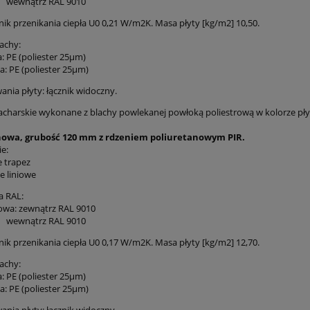
trz RAL 9010
ik przenikania ciepła U0 0,21 W/m2K. Masa płyty [kg/m2] 10,50.
achy:
: PE (poliester 25µm)
: PE (poliester 25µm)
nia płyty: łącznik widoczny.
acharskie wykonane z blachy powlekanej powłoką poliestrową w kolorze pły
howa, grubość 120 mm z rdzeniem poliuretanowym PIR.
ie:
 trapez
 liniowe
a RAL:
owa: zewnątrz RAL 9010
trz RAL 9010
ik przenikania ciepła U0 0,17 W/m2K. Masa płyty [kg/m2] 12,70.
achy:
: PE (poliester 25µm)
: PE (poliester 25µm)