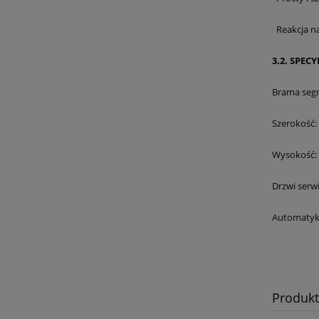
Reakcja na
3.2. S
Brama segm
Szerokość
Wysokość:
Drzwi serw
Automatyk
Produk