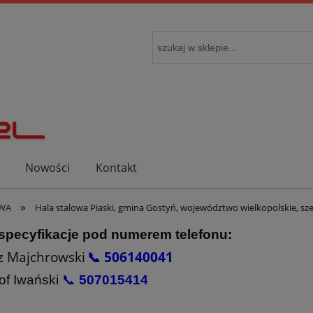
Nowości
Kontakt
»
OWA
Hala stalowa Piaski, gmina Gostyń, województwo wielkopolskie, sze
 specyfikacje pod numerem telefonu:
z Majchrowski
📞 506140041
of Iwański
📞
507015414