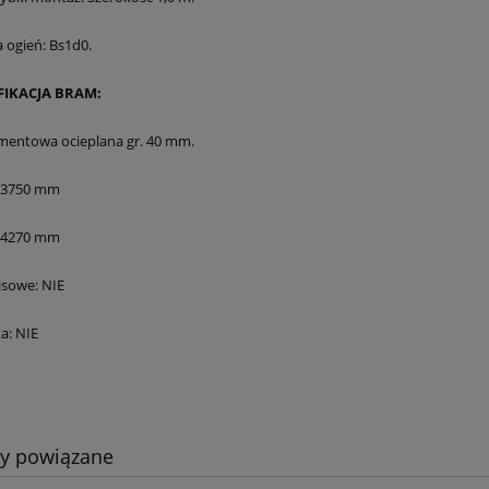
 ogień: Bs1d0.
PECYFIKACJA BRAM:
entowa ocieplana gr. 40 mm.
: 3750 mm
 4270 mm
isowe: NIE
a: NIE
ty powiązane