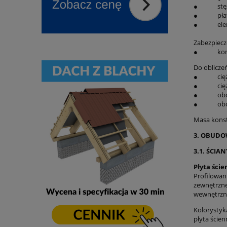
● stężenie
● płatwie 
● element
Zabezpiecz
● konstr
Do oblicze
● ciężar 
● ciężar 
● obciąż
● obciąże
Masa konst
3. OBUDO
3.1. ŚCIA
Płyta ści
Profilowan
zewnętrzne
wewnętrzn
Kolorystyk
płyta ście