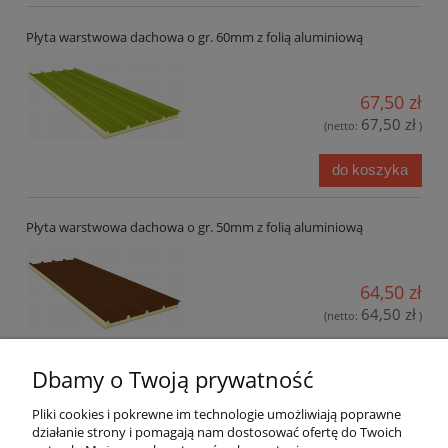
Płyta warstwowa dachowa o gr. 60mm z folią aluminiową
67,50 zł
67,50 zł
(netto:
)
do koszyka
Płyta warstwowa dachowa o gr. 50mm z folią aluminiową
64,50 zł
64,50 zł
(netto:
)
do koszyka
Dbamy o Twoją prywatność
Pliki cookies i pokrewne im technologie umożliwiają poprawne
Płyta warstwowa dachowa o gr. 40mm z folią aluminiową
działanie strony i pomagają nam dostosować ofertę do Twoich