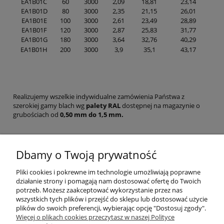
EA1B01C
60
3000
2,09
18,81
23,14
EA1B01D
80
3000
2,35
21,15
26,01
EA1B01E
100
3000
2,61
23,49
28,89
EA1B01F
120
3000
2,87
25,83
31,77
EA1B01G
180
3000
3,64
32,76
40,29
EA1B01H
200
3000
3,9
35,1
43,17
Realizujemy wszelkie indywidualne zamówienia Państwa z
szerokiej gamy blach wg
palety RAL
dostępnej na magazynie o
grubościach od
0,50 mm do 1,5 mm.
Produkty powiązane
Dbamy o Twoją prywatność
Pliki cookies i pokrewne im technologie umożliwiają poprawne
działanie strony i pomagają nam dostosować ofertę do Twoich
Wkręty farmerskie 4,8x20mm
potrzeb. Możesz zaakceptować wykorzystanie przez nas
50,00 zł
wszystkich tych plików i przejść do sklepu lub dostosować użycie
plików do swoich preferencji, wybierając opcję "Dostosuj zgody".
40,65 zł
(netto:
)
Więcej o plikach cookies przeczytasz w naszej Polityce