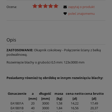
Ocena:
zapytaj o produkt
poleć znajomemu
Opis
ZASTOSOWANIE:
Okapnik cokołowy - Połączenie ściany z belką
podwalinową.
Rozwinięcie blachy o grubości 0,5 mm: 123x3000 mm
Posiadamy również tę obróbkę w innym rozwinięciu blachy:
Oznaczenie
a
długość
masa
cena netto
cena brutto
[mm]
[mm]
[kg]
[zł]
[zł]
EA1B01A
20
3000
1,58
14,22
17,49
EA1B01B
40
3000
1,84
16,56
20,37