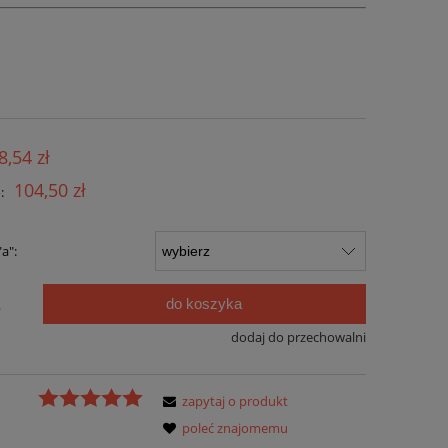
8,54 zł
104,50 zł
:
a":
do koszyka
.
dodaj do przechowalni
zapytaj o produkt
poleć znajomemu