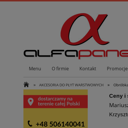
Menu
O firmie
Kontakt
Promocje
»
»
AKCESORIA DO PŁYT WARSTWOWYCH
Obróbka
Ceny i
Marius
Krzyszt