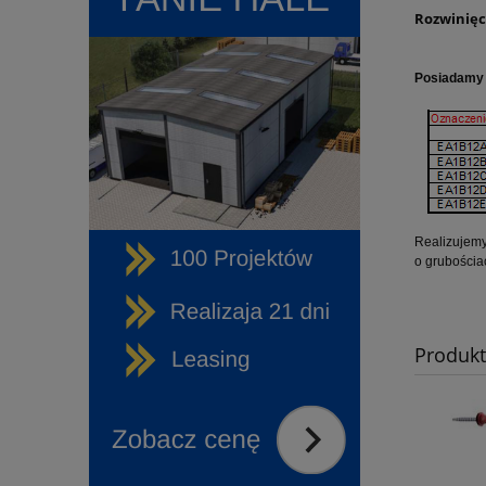
Rozwinięc
Posiadamy r
Realizujemy
o grubości
Produk