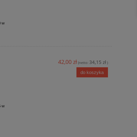
0 w
42,00 zł
34,15 zł
(netto:
)
do koszyka
5 w