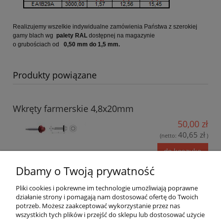
Realizujemy wszelkie indywidualne zamówienia Państwa z szerokiej
gamy blach wg
palety RAL
dostępnej na magazynie
o grubościach od
0,50 mm do 1,5 mm.
Produkty powiązane
Wkręty farmerskie 4,8x20mm
50,00 zł
40,65 zł
(netto:
)
do koszyka
Dbamy o Twoją prywatność
Pliki cookies i pokrewne im technologie umożliwiają poprawne
działanie strony i pomagają nam dostosować ofertę do Twoich
Wkręty farmerskie 4,8x35mm
potrzeb. Możesz zaakceptować wykorzystanie przez nas
42,00 zł
wszystkich tych plików i przejść do sklepu lub dostosować użycie