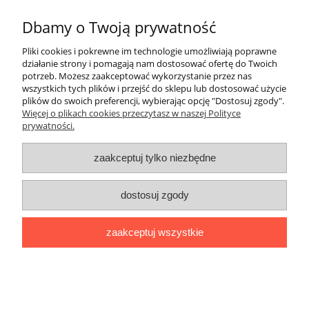
Lista dostępnych kolorów wg tabeli RAL
1002
3000
5002
6005
7000
8004
9002
Dbamy o Twoją prywatność
1003
3004
5008
6011
7006
8017
9005
Pliki cookies i pokrewne im technologie umożliwiają poprawne
1004
3009
5010
6020
7016
8019
9006
działanie strony i pomagają nam dostosować ofertę do Twoich
1007
3011
5012
6029
7024
9007
potrzeb. Możesz zaakceptować wykorzystanie przez nas
1014
3016
5015
7035
9010
wszystkich tych plików i przejść do sklepu lub dostosować użycie
1015
7037
plików do swoich preferencji, wybierając opcję "Dostosuj zgody".
1021
7038
Więcej o plikach cookies przeczytasz w naszej Polityce
prywatności.
1023
7044
1034
7045
7047
zaakceptuj tylko niezbędne
dostosuj zgody
Polityka Prywatności
zaakceptuj wszystkie
Sklep
pokaż pełną wersję strony
Sklep internetowy Shoper.pl