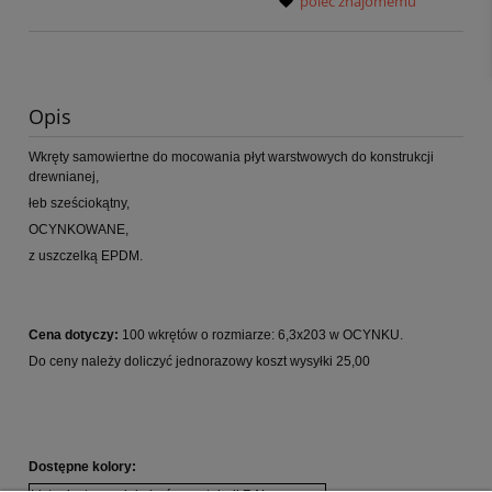
poleć znajomemu
Opis
Wkręty samowiertne do mocowania płyt warstwowych do konstrukcji
drewnianej,
łeb sześciokątny,
OCYNKOWANE,
z uszczelką EPDM.
Cena dotyczy:
100 wkrętów o rozmiarze: 6,3x203 w OCYNKU.
Do ceny należy doliczyć jednorazowy koszt wysyłki 25,00
Dostępne kolory: