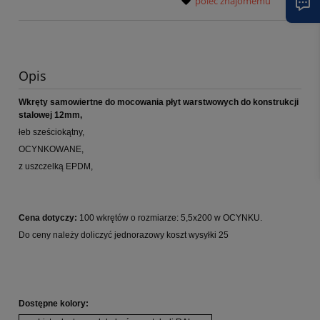
poleć znajomemu
Opis
Wkręty samowiertne do mocowania płyt warstwowych do konstrukcji
stalowej 12mm,
łeb sześciokątny,
OCYNKOWANE,
z uszczelką EPDM,
Cena dotyczy:
100 wkrętów o rozmiarze: 5,5x200 w OCYNKU.
Do ceny należy doliczyć jednorazowy koszt wysyłki 25
Dostępne kolory: