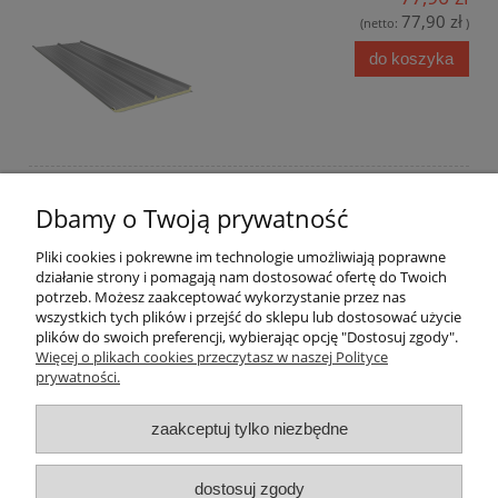
77,90 zł
(netto:
)
do koszyka
Dbamy o Twoją prywatność
Płyta warstwowa dachowa poliuretanowa G3
Pliki cookies i pokrewne im technologie umożliwiają poprawne
działanie strony i pomagają nam dostosować ofertę do Twoich
gr. 50mm
potrzeb. Możesz zaakceptować wykorzystanie przez nas
82,30 zł
wszystkich tych plików i przejść do sklepu lub dostosować użycie
plików do swoich preferencji, wybierając opcję "Dostosuj zgody".
82,30 zł
(netto:
)
Więcej o plikach cookies przeczytasz w naszej Polityce
prywatności.
do koszyka
zaakceptuj tylko niezbędne
dostosuj zgody