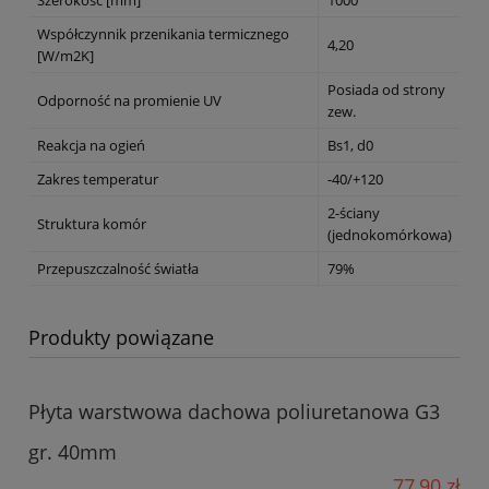
Szerokość [mm]
1000
Współczynnik przenikania termicznego
4,20
[W/m2K]
Posiada od strony
Odporność na promienie UV
zew.
Reakcja na ogień
Bs1, d0
Zakres temperatur
-40/+120
2-ściany
Struktura komór
(jednokomórkowa)
Przepuszczalność światła
79%
Produkty powiązane
Płyta warstwowa dachowa poliuretanowa G3
gr. 40mm
77,90 zł