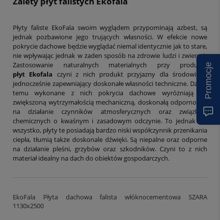
Zalety płyt falistych Ekofala
Płyty faliste EkoFala swoim wyglądem przypominają azbest, są
jednak pozbawione jego trujących własności. W efekcie nowe
pokrycie dachowe będzie wyglądać niemal identycznie jak to stare,
nie wpływając jednak w żaden sposób na zdrowie ludzi i zwierząt.
Zastosowanie naturalnych materialnych przy produkcji
Promocje
płyt Ekofala
czyni z nich produkt przyjazny dla środowiska,
jednocześnie zapewniający doskonałe własności techniczne. Dzięki
temu wykonane z nich pokrycia dachowe wyróżniają się
zwiększoną wytrzymałością mechaniczną, doskonałą odpornością
na działanie czynników atmosferycznych oraz związków
chemicznych o kwaśnym i zasadowym odczynie. To jednak nie
wszystko, płyty te posiadają bardzo niski współczynnik przenikania
ciepła, tłumią także doskonale dźwięki. Są niepalne oraz odporne
na działanie pleśni, grzybów oraz szkodników. Czyni to z nich
materiał idealny na dach do obiektów gospodarczych.
EkoFala Płyta dachowa falista włóknocementowa SZARA
1130x2500