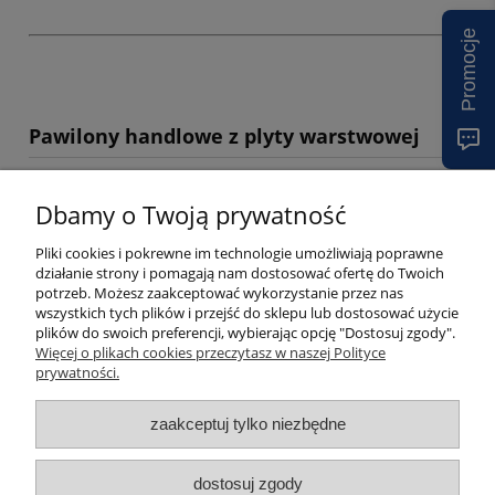
Promocje
Pawilony handlowe z plyty warstwowej
Hala Stalowa z płyty warstwowej poliuretanowej z pianki PIR 180
Dbamy o Twoją prywatność
m2
Pliki cookies i pokrewne im technologie umożliwiają poprawne
działanie strony i pomagają nam dostosować ofertę do Twoich
230 660,00 zł
potrzeb. Możesz zaakceptować wykorzystanie przez nas
187 528,46 zł
(netto:
)
wszystkich tych plików i przejść do sklepu lub dostosować użycie
plików do swoich preferencji, wybierając opcję "Dostosuj zgody".
Więcej o plikach cookies przeczytasz w naszej Polityce
do koszyka
prywatności.
zaakceptuj tylko niezbędne
dostosuj zgody